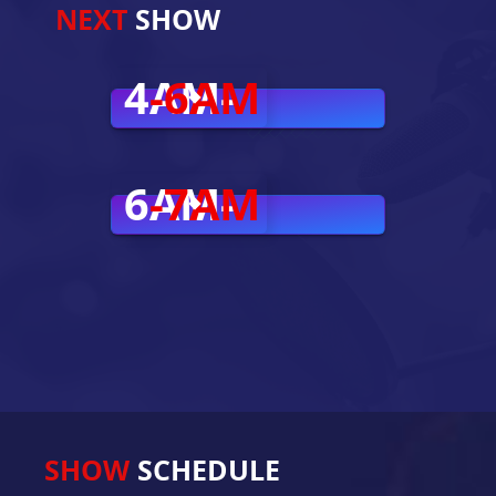
NEXT
SHOW
4AM-
-6AM
6AM-
-7AM
SHOW
SCHEDULE